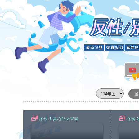
最新消息
競賽說明
預告
國
序號:1 真心話大冒險
序號: