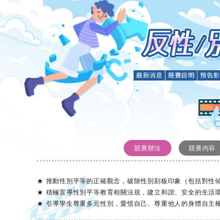
最新消息
競賽說明
預告
競賽辦法
競賽內容
★ 推動性別平等的正確觀念，破除性別刻板印象（包括對性
★ 積極宣導性別平等教育相關法規，建立和諧、安全的生活
★ 引導學生尊重多元性別，愛惜自己、尊重他人的身體自主