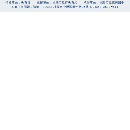
指導單位：教育部 主辦單位：桃園市政府教育局 承辦單位：桃園市立東興國中
如有任何問題，請洽：32088 桃園市中壢區廣州路25號 (03)458-3500#611